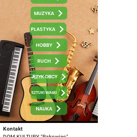
MUZYKA
PLASTYKA
HOBBY
RUCH
JĘZYK OBCY
SZTUKI WALKI
NAUKA
Kontakt
DOM KULTURY "Rakowiec"