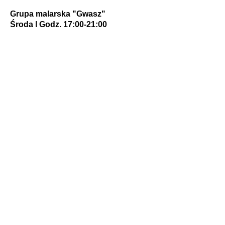
Grupa malarska "Gwasz"
Środa | Godz. 17:00-21:00
Koszt:
- 150 zł / miesiąc
- 35 zł / jednorazowe zajęcia
Zapisy:
tel.
22 823 66 97
dkrakowiec@wsmrakowiec.pl
Zespół wokalny "Miraż" ​