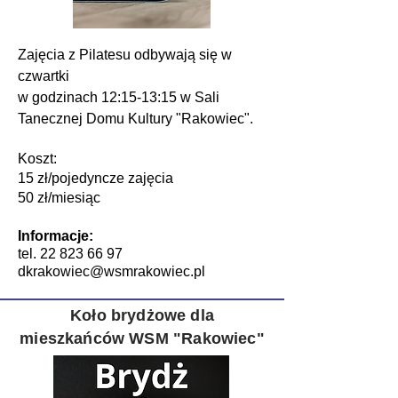
Zajęcia z Pilatesu odbywają się w
czwartki
w godzinach 12:15-13:15 w Sali
Tanecznej Domu Kultury "Rakowiec".
Koszt:
15 zł/pojedyncze zajęcia
50 zł/miesiąc
Informacje
:
tel.
22 823 66 97
dkrakowiec@wsmrakowiec.pl
Koło brydżowe dla
mieszkańców WSM "Rakowiec"