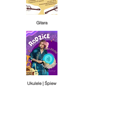
Gitara
Ukulele | Śpiew
Kontakt
DOM KULTURY "Rakowiec"
ul. Wiślicka 8